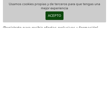
Usamos cookies propias y de terceros para que tengas una
mejor experiencia
ACEPTO
¡Regístrate para recibir ofertas exclusivas y formación!
SUSCRIBIR
Servicio al Cliente
Contáctanos
Entregas
Devoluciones
Formas de Pago
KosméticaProfesional